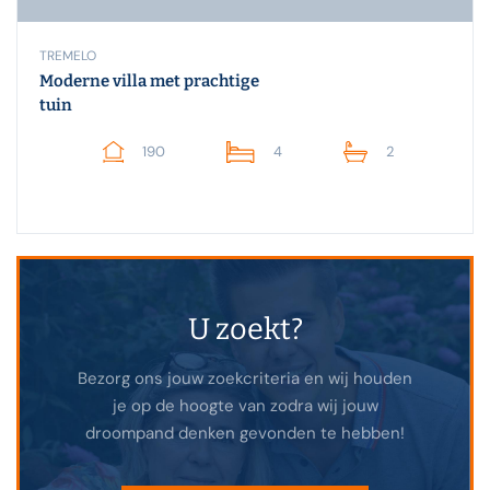
TREMELO
Moderne villa met prachtige
tuin
190
4
2
U zoekt?
Bezorg ons jouw zoekcriteria en wij houden
je op de hoogte van zodra wij jouw
droompand denken gevonden te hebben!