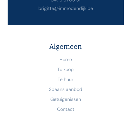
brigitte@immodendijk.be
Algemeen
Home
Te koop
Te huur
Spaans aanbod
Getuigenissen
Contact