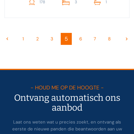
178
3
1
5
1
2
3
6
7
8
- HOUD ME OP DE HOOGTE -
Ontvang automatisch ons
aanbod
Laat ons weten wat u precies zoekt, en ontvang als
eerste de nieuwe panden die beantwoorden aan uw