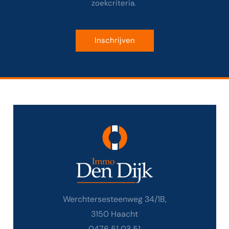
zoekcriteria.
Inschrijven
Werchtersesteenweg 34/1B,
3150 Haacht
0476 51 03 51