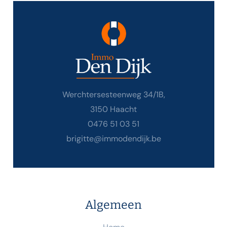
Werchtersesteenweg 34/1B,
3150 Haacht
0476 51 03 51
brigitte@immodendijk.be
Algemeen