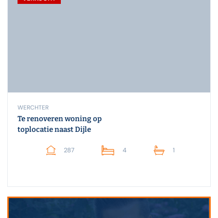
WERCHTER
Te renoveren woning op
toplocatie naast Dijle
287
4
1