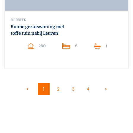
BIERBEEK
Ruime gezinswoning met
toffe tuin nabij Leuven
280
6
1
1
2
3
4