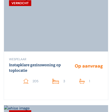
VERKOCHT
WESPELAAR
Instapklare gezinswoning op
Op aanvraag
toplocatie
205
3
1