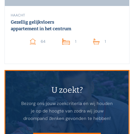
HAACHT
Gezellig gelijkvloers
appartement in het centrum
64
1
1
U zoekt?
Bezorg ons jouw zoekcriteria en wij houden
je op de hoogte van zodra wij jouw
droompand denken gevonden te hebben!