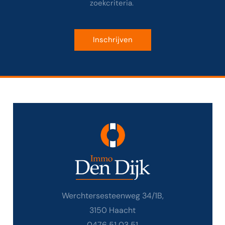
zoekcriteria.
Inschrijven
Werchtersesteenweg 34/1B,
3150 Haacht
0476 51 03 51