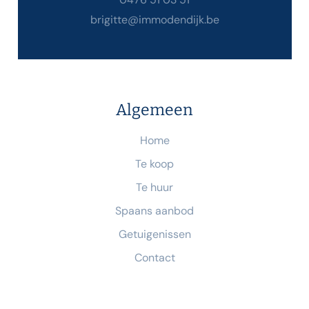
brigitte@immodendijk.be
Algemeen
Home
Te koop
Te huur
Spaans aanbod
Getuigenissen
Contact