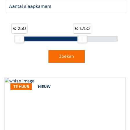
€ 250
€ 1.750
Zoeken
TE HUUR
NIEUW