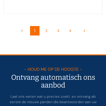
1
2
3
4
- HOUD ME OP DE HOOGTE -
Ontvang automatisch ons
aanbod
Laat ons weten wat u precies zoekt, en ontvang als
eerste de nieuwe panden die beantwoorden aan uw