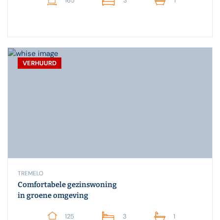
165
3
1
VERHUURD
TREMELO
Comfortabele gezinswoning
in groene omgeving
125
3
1