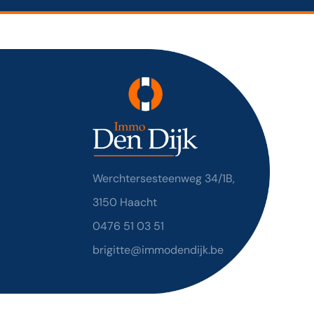
Werchtersesteenweg 34/1B,
3150 Haacht
0476 51 03 51
brigitte@immodendijk.be