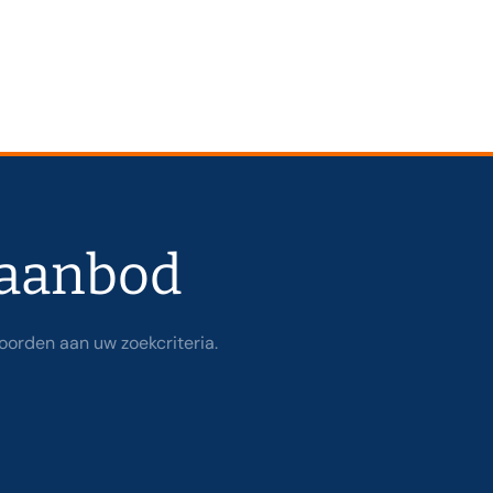
 aanbod
oorden aan uw zoekcriteria.