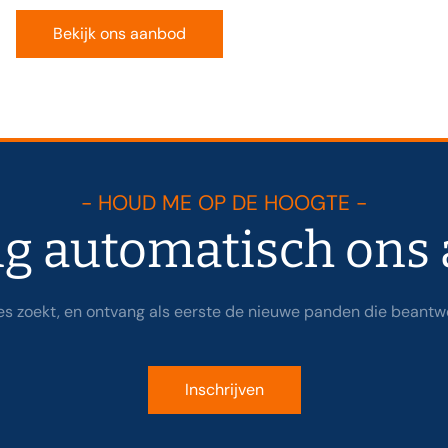
Bekijk ons aanbod
- HOUD ME OP DE HOOGTE -
g automatisch ons
es zoekt, en ontvang als eerste de nieuwe panden die beantw
Inschrijven