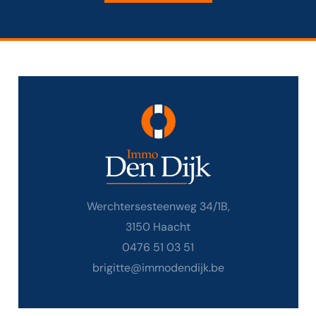
Werchtersesteenweg 34/1B,
3150 Haacht
0476 51 03 51
brigitte@immodendijk.be