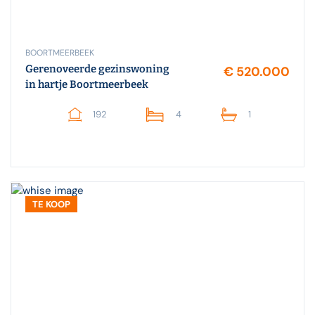
BOORTMEERBEEK
Gerenoveerde gezinswoning
€ 520.000
in hartje Boortmeerbeek
192
4
1
TE KOOP