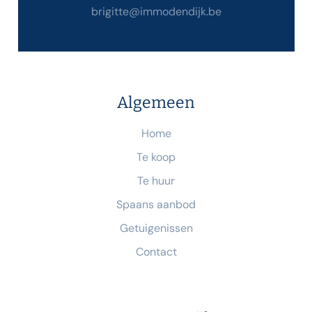
brigitte@immodendijk.be
Algemeen
Home
Te koop
Te huur
Spaans aanbod
Getuigenissen
Contact