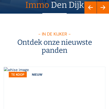
Immo
Den Dijk
Samen met u, bouwen wij aan een
mooie toekomst!
- IN DE KIJKER -
Ontdek onze nieuwste
panden
TE KOOP
NIEUW