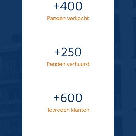
+400
Panden verkocht
+250
Panden verhuurd
+600
Tevreden klanten