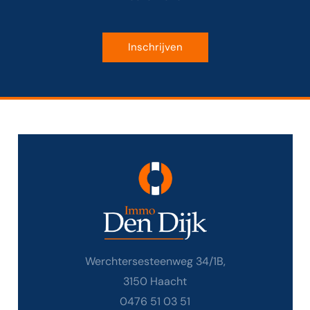
Inschrijven
Werchtersesteenweg 34/1B,
3150 Haacht
0476 51 03 51