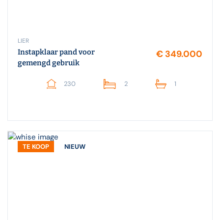
LIER
Instapklaar pand voor
€ 349.000
gemengd gebruik
230
2
1
TE KOOP
NIEUW