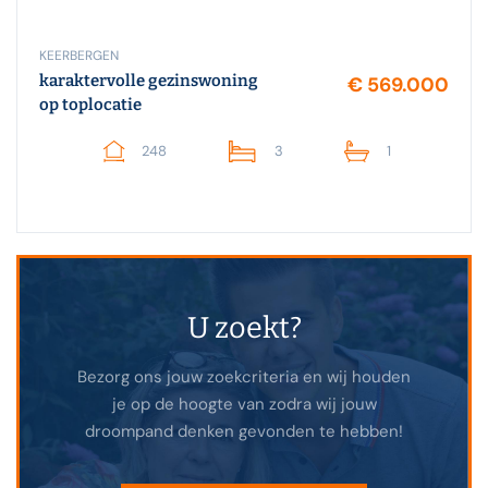
KEERBERGEN
karaktervolle gezinswoning
€ 569.000
op toplocatie
248
3
1
U zoekt?
Bezorg ons jouw zoekcriteria en wij houden
je op de hoogte van zodra wij jouw
droompand denken gevonden te hebben!