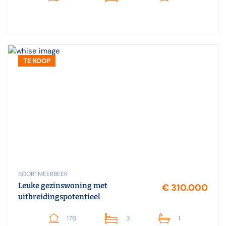
TE KOOP
BOORTMEERBEEK
Leuke gezinswoning met
€ 310.000
uitbreidingspotentieel
176
3
1