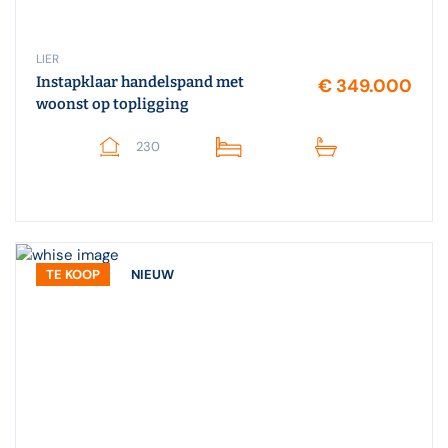
LIER
Instapklaar handelspand met
€ 349.000
woonst op topligging
230
TE KOOP
NIEUW