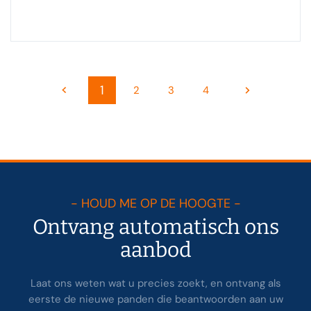
1
2
3
4
- HOUD ME OP DE HOOGTE -
Ontvang automatisch ons
aanbod
Laat ons weten wat u precies zoekt, en ontvang als
eerste de nieuwe panden die beantwoorden aan uw