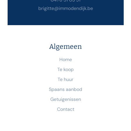
brigitte@immodendijk.be
Algemeen
Home
Te koop
Te huur
Spaans aanbod
Getuigenissen
Contact