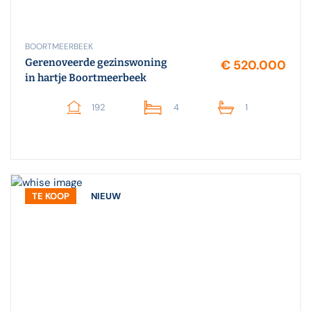
BOORTMEERBEEK
Gerenoveerde gezinswoning
€ 520.000
in hartje Boortmeerbeek
192
4
1
TE KOOP
NIEUW