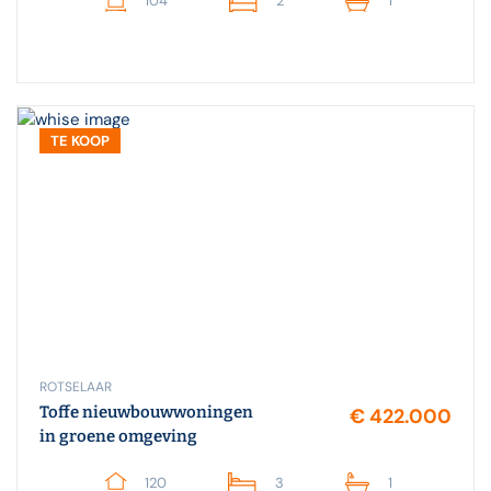
104
2
1
TE KOOP
ROTSELAAR
Toffe nieuwbouwwoningen
€ 422.000
in groene omgeving
120
3
1