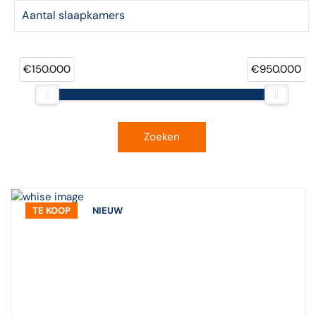
€150.000
€950.000
Zoeken
TE KOOP
NIEUW