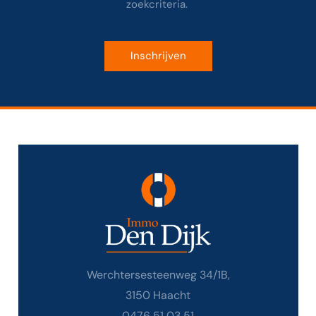
zoekcriteria.
Inschrijven
Werchtersesteenweg 34/1B,
3150 Haacht
0476 51 03 51