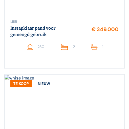
LIER
Instapklaar pand voor
€ 349.000
gemengd gebruik
230
2
1
TE KOOP
NIEUW