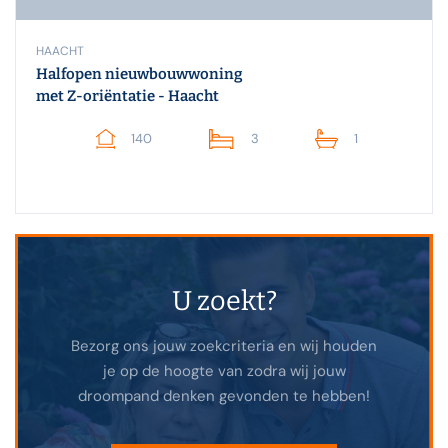
HAACHT
Halfopen nieuwbouwwoning
met Z-oriëntatie - Haacht
140
3
1
U zoekt?
Bezorg ons jouw zoekcriteria en wij houden
je op de hoogte van zodra wij jouw
droompand denken gevonden te hebben!