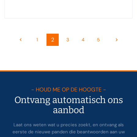
2
1
3
4
5
- HOUD ME OP DE HOOGTE -
Ontvang automatisch ons
aanbod
Laat ons weten wat u precies zoekt, en ontvang als
eerste de nieuwe panden die beantwoorden aan uw