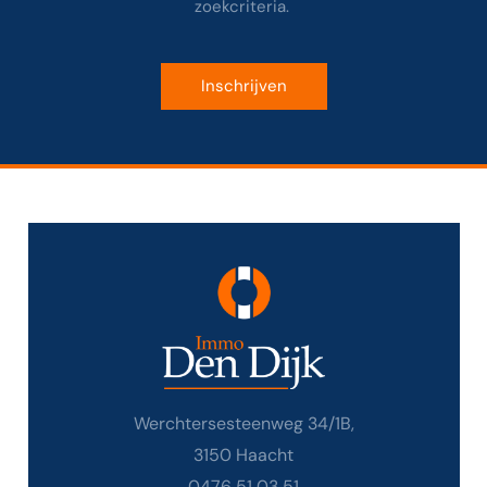
zoekcriteria.
Inschrijven
Werchtersesteenweg 34/1B,
3150 Haacht
0476 51 03 51