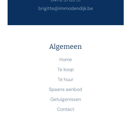
brigitte@immodendijk.be
Algemeen
Home
Te koop
Te huur
Spaans aanbod
Getuigenissen
Contact