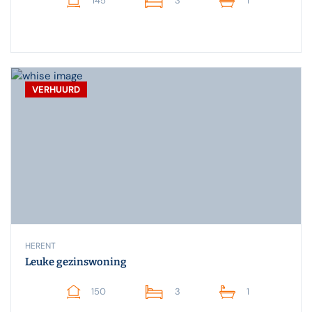
145
3
1
VERHUURD
HERENT
Leuke gezinswoning
150
3
1