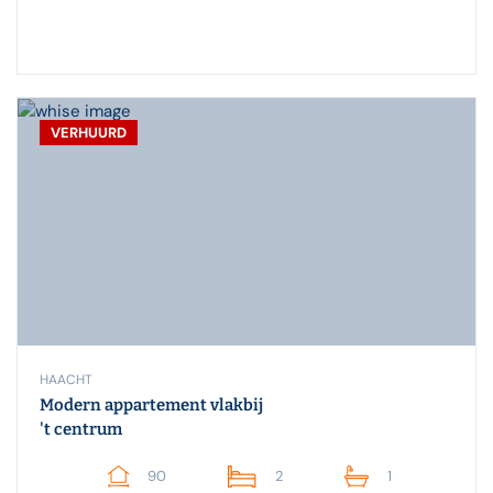
VERHUURD
HAACHT
Modern appartement vlakbij
't centrum
90
2
1