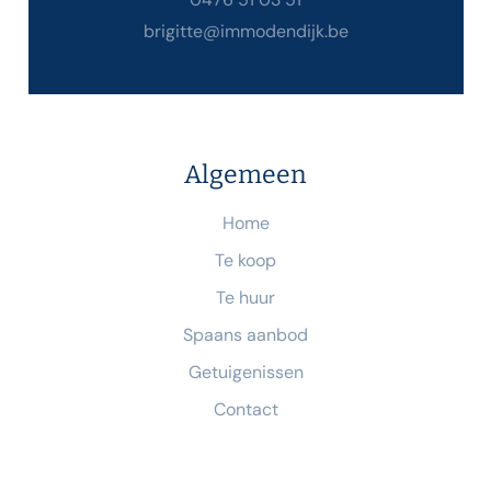
brigitte@immodendijk.be
Algemeen
Home
Te koop
Te huur
Spaans aanbod
Getuigenissen
Contact