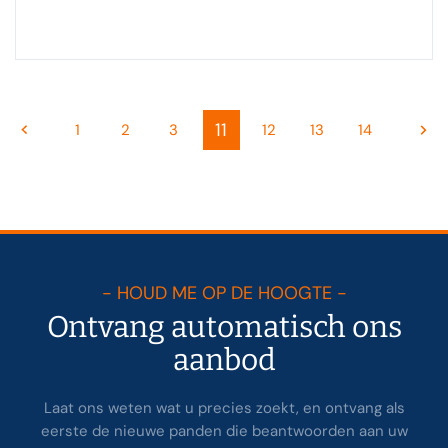
11
1
2
3
12
13
14
- HOUD ME OP DE HOOGTE -
Ontvang automatisch ons
aanbod
Laat ons weten wat u precies zoekt, en ontvang als
eerste de nieuwe panden die beantwoorden aan uw