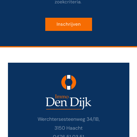
zoekcriteria.
Inschrijven
Werchtersesteenweg 34/1B,
3150 Haacht
0476 51 03 51