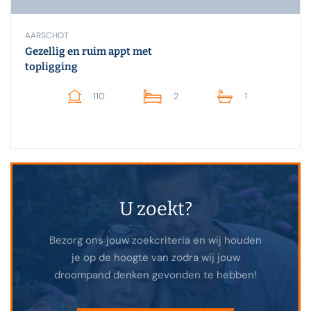
AARSCHOT
Gezellig en ruim appt met
topligging
110
2
1
U zoekt?
Bezorg ons jouw zoekcriteria en wij houden
je op de hoogte van zodra wij jouw
droompand denken gevonden te hebben!