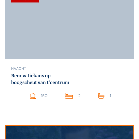
HAACHT
Renovatiekans op
boogscheut van t'centrum
150
2
1