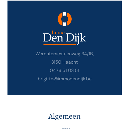
Werchtersesteenweg 34/1B,
3150 Haacht
0476 51 03 51
brigitte@immodendijk.be
Algemeen