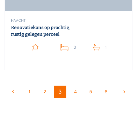
HAACHT
Renovatiekans op prachtig,
rustig gelegen perceel
3
1
3
1
2
4
5
6