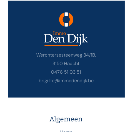
Werchtersesteenweg 34/1B,
3150 Haacht
0476 51 03 51
brigitte@immodendijk.be
Algemeen