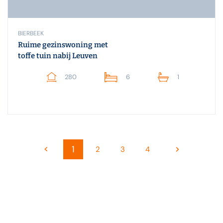
BIERBEEK
Ruime gezinswoning met
toffe tuin nabij Leuven
280
6
1
1
2
3
4