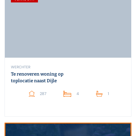
WERCHTER
Te renoveren woning op
toplocatie naast Dijle
287
4
1