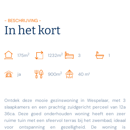
- BESCHRIJVING -
In het kort
2
2
175m
1232m
3
1
2
ja
900m
40 m²
Ontdek deze mooie gezinswoning in Wespelaar, met 3
slaapkamers en een prachtig zuidgericht perceel van 12a
36ca. Deze goed onderhouden woning heeft een zeer
ruime tuin met een sfeervol terras bij het zwembad, ideaal
voor ontspanning en gezelligheid. De woning is