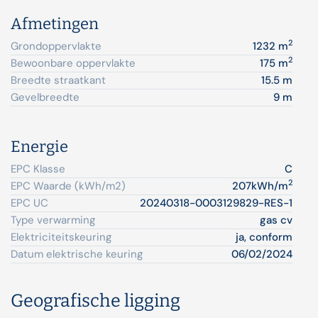
Afmetingen
2
Grondoppervlakte
1232 m
2
Bewoonbare oppervlakte
175 m
Breedte straatkant
15.5 m
Gevelbreedte
9 m
Energie
EPC Klasse
C
2
EPC Waarde (kWh/m2)
207kWh/m
EPC UC
20240318-0003129829-RES-1
Type verwarming
gas cv
Elektriciteitskeuring
ja, conform
Datum elektrische keuring
06/02/2024
Geografische ligging