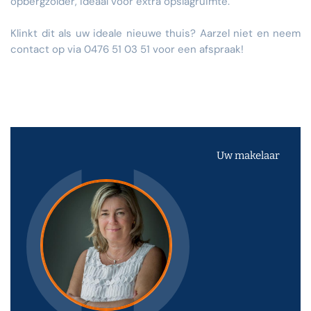
opbergzolder, ideaal voor extra opslagruimte.
Klinkt dit als uw ideale nieuwe thuis? Aarzel niet en neem
contact op via 0476 51 03 51 voor een afspraak!
Uw makelaar