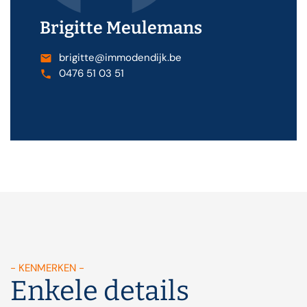
Brigitte Meulemans
brigitte@immodendijk.be
0476 51 03 51
- KENMERKEN -
Enkele details