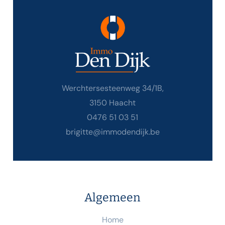
Werchtersesteenweg 34/1B,
3150 Haacht
0476 51 03 51
brigitte@immodendijk.be
Algemeen
Home