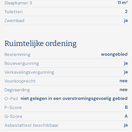
11 m²
Slaapkamer 3
2
Toiletten
ja
Zwembad
Ruimtelijke ordening
woongebied
Bestemming
ja
Bouwvergunning
ja
Verkavelingsvergunning
nee
Voorkooprecht
nee
Dagvaarding
niet gelegen in een overstromingsgevoelig gebied
O-Peil
B
P-Score
A
G-Score
ja
Asbestattest beschikbaar