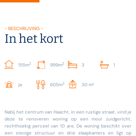
- BESCHRIJVING -
In het kort
2
2
155m
999m
3
1
2
ja
605m
30 m²
Nabij het centrum van Haacht, in een rustige straat, vind je
deze te renoveren woning op een mooi zuidgericht,
rechthoekig perceel van 10 are. De woning beschikt over
een stevige structuur en drie slaapkamers en ligt op