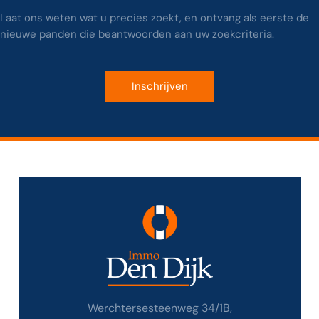
Laat ons weten wat u precies zoekt, en ontvang als eerste de
nieuwe panden die beantwoorden aan uw zoekcriteria.
Inschrijven
Werchtersesteenweg 34/1B,