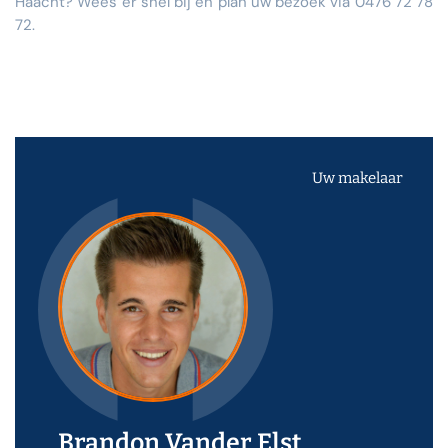
Haacht? Wees er snel bij en plan uw bezoek via 0476 72 78
72.
Uw makelaar
Brandon Vander Elst