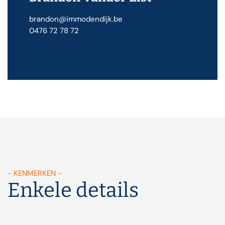
brandon@immodendijk.be
0476 72 78 72
- KENMERKEN -
Enkele details