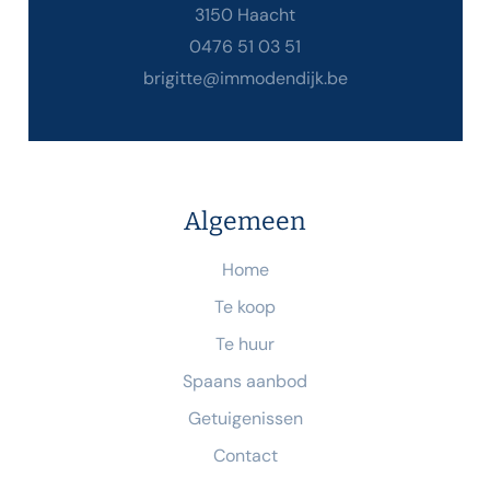
3150 Haacht
0476 51 03 51
brigitte@immodendijk.be
Algemeen
Home
Te koop
Te huur
Spaans aanbod
Getuigenissen
Contact