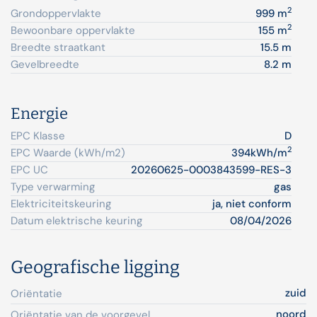
2
Grondoppervlakte
999 m
2
Bewoonbare oppervlakte
155 m
Breedte straatkant
15.5 m
Gevelbreedte
8.2 m
Energie
EPC Klasse
D
2
EPC Waarde (kWh/m2)
394kWh/m
EPC UC
20260625-0003843599-RES-3
Type verwarming
gas
Elektriciteitskeuring
ja, niet conform
Datum elektrische keuring
08/04/2026
Geografische ligging
zuid
Oriëntatie
noord
Oriëntatie van de voorgevel